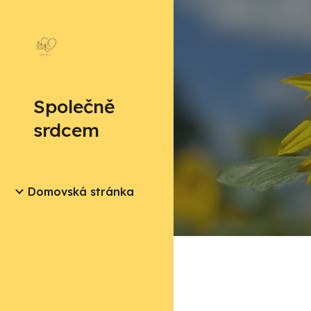
Sk
Společně
srdcem
Domovská stránka