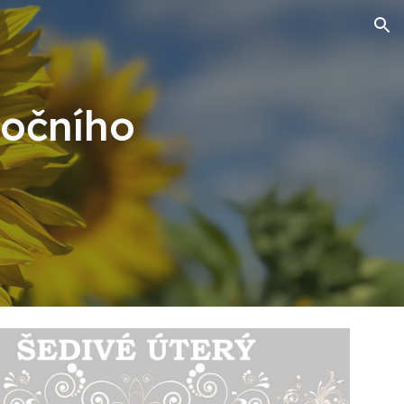
ion
nočního