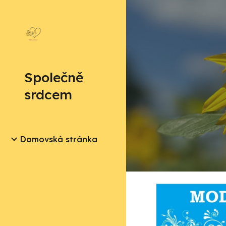
Sk
Společně
srdcem
Domovská stránka